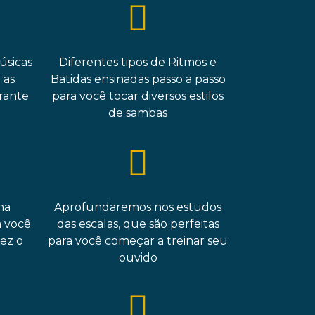
úsicas
Diferentes tipos de Ritmos e
 as
Batidas ensinadas passo a passo
rante
para você tocar diversos estilos
de sambas
na
Aprofundaremos nos estudos
 você
das escalas, que são perfeitas
ez o
para você começar a treinar seu
o
ouvido