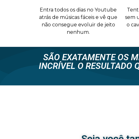
Entra todos os dias no Youtube
Tent
atrás de músicas fáceis e vê que
sem u
não consegue evoluir de jeito
o ca
nenhum.
SÃO EXATAMENTE OS M
INCRÍVEL O RESULTADO 
Seja você ta