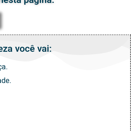
za você vai:
ça.
ade.