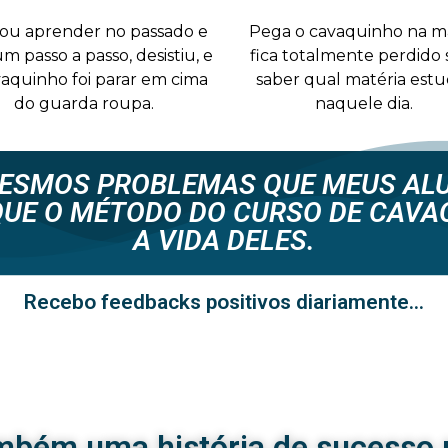
ou aprender no passado e
Pega o cavaquinho na m
m passo a passo, desistiu, e
fica totalmente perdido
vaquinho foi parar em cima
saber qual matéria estu
do guarda roupa.
naquele dia.
ESMOS PROBLEMAS QUE MEUS ALU
QUE O MÉTODO DO CURSO DE CAVA
A VIDA DELES.
Recebo feedbacks positivos diariamente...
mbém uma história de sucesso 